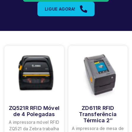
LIGUE AGORA!
ZQ521R RFID Móvel
ZD611R RFID
de 4 Polegadas
Transferência
Térmica 2″
A impressora móvel RFID
A impressora de mesa de
ZQ521 da Zebra trabalha